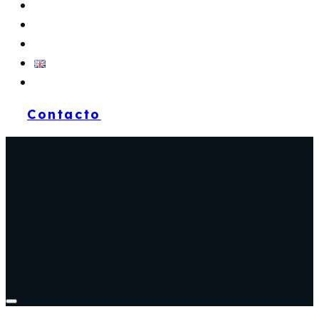
CASOS DE ÉXITO
NOSOTROS
POLÍTICAS DE CALIDAD
EN
Contacto
Toggle navigation